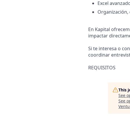
Excel avanzado
Organización, 
En Kapital ofrecem
impactar directame
Si te interesa o c
coordinar entrevist
REQUISITOS
This 
See o
See op
Ventu