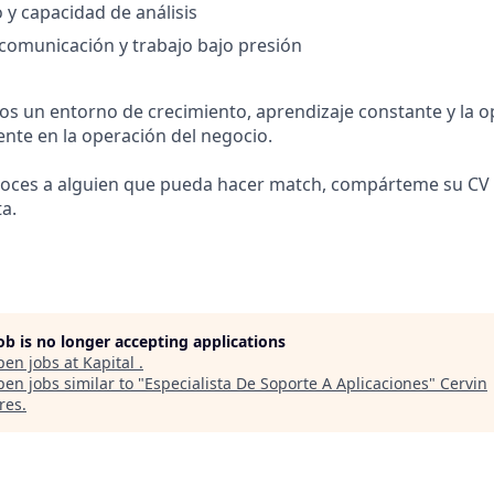
 y capacidad de análisis
comunicación y trabajo bajo presión
os un entorno de crecimiento, aprendizaje constante y la 
nte en la operación del negocio.
onoces a alguien que pueda hacer match, compárteme su CV
a.
job is no longer accepting applications
pen jobs at
Kapital
.
en jobs similar to "
Especialista De Soporte A Aplicaciones
"
Cervin
res
.