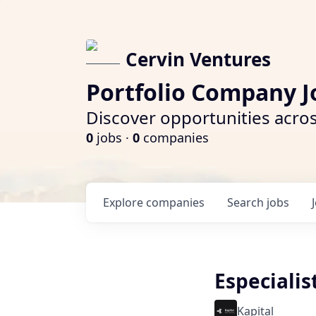
Cervin Ventures
Portfolio Company J
Discover opportunities acros
0
jobs ·
0
companies
Explore
companies
Search
jobs
Especialis
Kapital